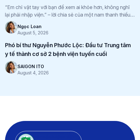
TỔN THƯƠNG THẦN KINH QUAY
“Em chỉ vật tay với bạn để xem ai khỏe hơn, không nghĩ
lại phải nhập viện.” – lời chia sẻ của một nam thanh thiếu
niên N.T.L, sinh năm 2005, ngụ tại Lâm Đồng được đưa
Ngọc Loan
đến Bệnh viện Sài Gòn ITO Phú Nhuận (thuộc Hệ Thống
August 5, 2026
Bệnh Viện SAIGON-ITO) trong tình trạng đau […]
Phó bí thư Nguyễn Phước Lộc: Đầu tư Trung tâm
y tế thành cơ sở 2 bệnh viện tuyến cuối
SAIGON ITO
August 4, 2026
HỆ THỐNG BỆNH VIỆN