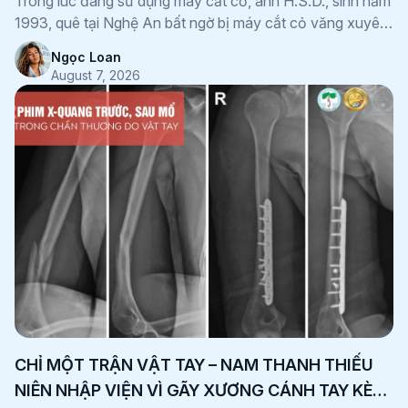
Trong lúc đang sử dụng máy cắt cỏ, anh H.S.D., sinh năm
1993, quê tại Nghệ An bất ngờ bị máy cắt cỏ văng xuyên
thẳng vào cẳng chân phải. Tai nạn khiến anh ngã gục tại
Ngọc Loan
chỗ, chân chảy nhiều máu và được người thân nhanh
August 7, 2026
chóng đưa đến Bệnh viện Sài Gòn ITO […]
CHỈ MỘT TRẬN VẬT TAY – NAM THANH THIẾU
NIÊN NHẬP VIỆN VÌ GÃY XƯƠNG CÁNH TAY KÈM