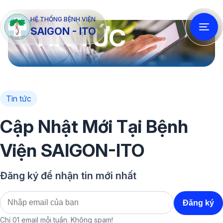
HỆ THỐNG BỆNH VIỆN
TIN TỨC
SAIGON - ITO
Tin tức
Cập Nhật Mới Tại Bệnh
Viện SAIGON-ITO
Đăng ký để nhận tin mới nhất
Chỉ 01 email mỗi tuần. Không spam!