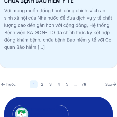
CHỮA BỆNH BẢO HIỂM Y TẾ
Với mong muốn đồng hành cùng chính sách an
sinh xã hội của Nhà nước để đưa dịch vụ y tế chất
lượng cao đến gần hơn với cộng đồng, Hệ thống
Bệnh viện SAIGON-ITO đã chính thức ký kết hợp
đồng khám bệnh, chữa bệnh Bảo hiểm y tế với Cơ
quan Bảo hiểm […]
1
2
3
4
5
...
78
Trước
Sau
HỆ THỐNG BỆNH VIỆN
SAIGON - ITO