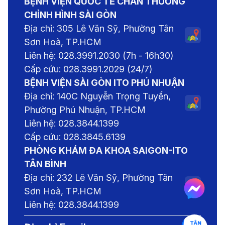
BỆNH VIỆN QUỐC TẾ CHẤN THƯƠNG
CHỈNH HÌNH SÀI GÒN
Địa chỉ: 305 Lê Văn Sỹ, Phường Tân
Sơn Hoà, TP.HCM
Liên hệ: 028.3991.2030 (7h - 16h30)
Cấp cứu: 028.3991.2029 (24/7)
BỆNH VIỆN SÀI GÒN ITO PHÚ NHUẬN
Địa chỉ: 140C Nguyễn Trọng Tuyển,
Phường Phú Nhuận, TP.HCM
Liên hệ: 028.3844.1399
Cấp cứu: 028.3845.6139
PHÒNG KHÁM ĐA KHOA SAIGON-ITO
TÂN BÌNH
Địa chỉ: 232 Lê Văn Sỹ, Phường Tân
Sơn Hoà, TP.HCM
Liên hệ: 028.3844.1399