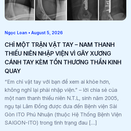
Ngọc Loan • August 5, 2026
CHỈ MỘT TRẬN VẬT TAY – NAM THANH
THIẾU NIÊN NHẬP VIỆN VÌ GÃY XƯƠNG
CÁNH TAY KÈM TỔN THƯƠNG THẦN KINH
QUAY
“Em chỉ vật tay với bạn để xem ai khỏe hơn,
không nghĩ lại phải nhập viện.” – lời chia sẻ của
một nam thanh thiếu niên N.T.L, sinh năm 2005,
ngụ tại Lâm Đồng được đưa đến Bệnh viện Sài
Gòn ITO Phú Nhuận (thuộc Hệ Thống Bệnh Viện
SAIGON-ITO) trong tình trạng đau […]