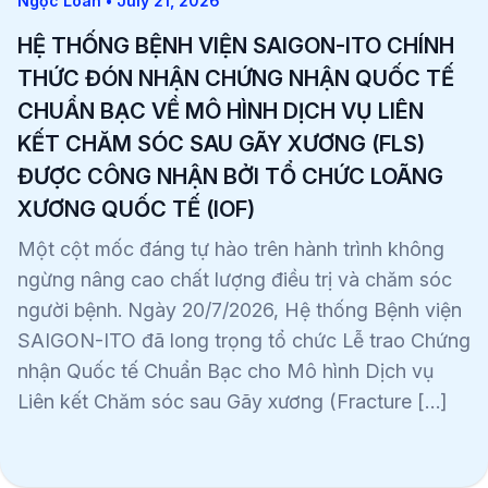
Ngọc Loan • July 21, 2026
HỆ THỐNG BỆNH VIỆN SAIGON-ITO CHÍNH
THỨC ĐÓN NHẬN CHỨNG NHẬN QUỐC TẾ
CHUẨN BẠC VỀ MÔ HÌNH DỊCH VỤ LIÊN
KẾT CHĂM SÓC SAU GÃY XƯƠNG (FLS)
ĐƯỢC CÔNG NHẬN BỞI TỔ CHỨC LOÃNG
XƯƠNG QUỐC TẾ (IOF)
Một cột mốc đáng tự hào trên hành trình không
ngừng nâng cao chất lượng điều trị và chăm sóc
người bệnh. Ngày 20/7/2026, Hệ thống Bệnh viện
SAIGON-ITO đã long trọng tổ chức Lễ trao Chứng
nhận Quốc tế Chuẩn Bạc cho Mô hình Dịch vụ
Liên kết Chăm sóc sau Gãy xương (Fracture […]