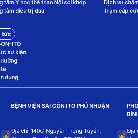
g tâm Y học thể thao Nội soi khớp
Dịch vụ chăm
g tâm điều trị đau
Trạm cấp cứu
 tức
GON-ITO
tức sự kiện
 dưỡng
 tế
n dụng
BỆNH VIỆN SÀI GÒN ITO PHÚ NHUẬN
PHÒ
BÌN
Địa chỉ: 140C Nguyễn Trọng Tuyển,
Địa 