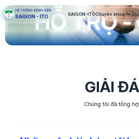
HỖ TRỢ -
HỆ THỐNG BỆNH VIỆN
SAIGON-ITO
Chuyên khoa
Dịc
SAIGON - ITO
GIẢI Đ
Chúng tôi đã tổng hợ