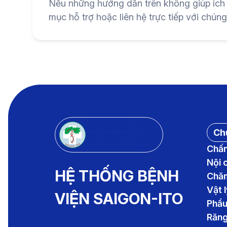
Nếu những hướng dẫn trên không giúp ích
mục hỗ trợ hoặc liên hệ trực tiếp với chúng
HỆ THỐNG BỆNH VIỆN
Ch
SAIGON - ITO
Chấn
Nội 
HỆ THỐNG BỆNH
Chăm
Vật l
VIỆN SAIGON-ITO
Phẩu
Răng