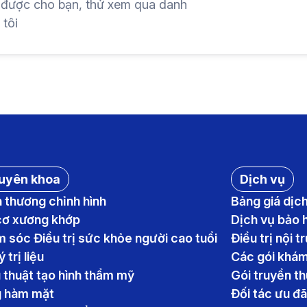
 được cho bạn, thử xem qua danh
 tôi
uyên khoa
Dịch vụ
 thương chỉnh hình
Bảng giá dịc
cơ xương khớp
Dịch vụ bảo 
 sóc Điều trị sức khỏe người cao tuổi
Điều trị nội t
ý trị liệu
Các gói khá
 thuật tạo hình thẩm mỹ
Gói truyền th
 hàm mặt
Đối tác ưu đã