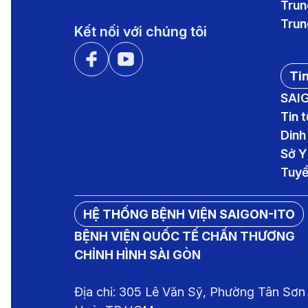
Trun
Trun
Kết nối với chúng tôi
Tin
SAI
Tin 
Dinh
Sở Y
Tuyể
HỆ THỐNG BỆNH VIỆN SAIGON-ITO
BỆNH VIỆN QUỐC TẾ CHẤN THƯƠNG
CHỈNH HÌNH SÀI GÒN
Địa chỉ: 305 Lê Văn Sỹ, Phường Tân Sơn