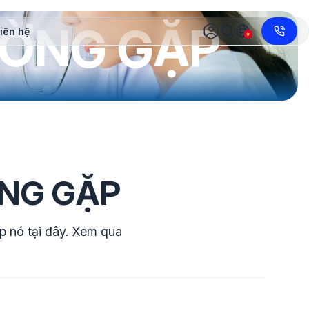
ƯỜNG GẶP
iên hệ
ỜNG GẶP
p nó tại đây. Xem qua