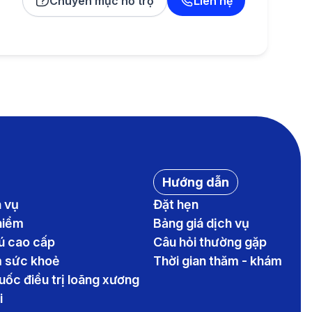
Chuyên mục hỗ trợ
Liên hệ
Hướng dẫn
h vụ
Đặt hẹn
hiểm
Bảng giá dịch vụ
rú cao cấp
Câu hỏi thường gặp
m sức khoẻ
Thời gian thăm - khám
uốc điều trị loãng xương
i