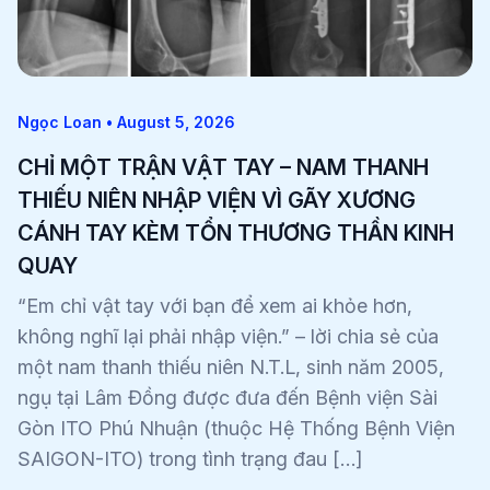
Ngọc Loan • August 5, 2026
CHỈ MỘT TRẬN VẬT TAY – NAM THANH
THIẾU NIÊN NHẬP VIỆN VÌ GÃY XƯƠNG
CÁNH TAY KÈM TỔN THƯƠNG THẦN KINH
QUAY
“Em chỉ vật tay với bạn để xem ai khỏe hơn,
không nghĩ lại phải nhập viện.” – lời chia sẻ của
một nam thanh thiếu niên N.T.L, sinh năm 2005,
ngụ tại Lâm Đồng được đưa đến Bệnh viện Sài
Gòn ITO Phú Nhuận (thuộc Hệ Thống Bệnh Viện
SAIGON-ITO) trong tình trạng đau […]