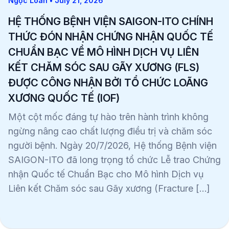
Ngọc Loan • July 21, 2026
HỆ THỐNG BỆNH VIỆN SAIGON-ITO CHÍNH
THỨC ĐÓN NHẬN CHỨNG NHẬN QUỐC TẾ
CHUẨN BẠC VỀ MÔ HÌNH DỊCH VỤ LIÊN
KẾT CHĂM SÓC SAU GÃY XƯƠNG (FLS)
ĐƯỢC CÔNG NHẬN BỞI TỔ CHỨC LOÃNG
XƯƠNG QUỐC TẾ (IOF)
Một cột mốc đáng tự hào trên hành trình không
ngừng nâng cao chất lượng điều trị và chăm sóc
người bệnh. Ngày 20/7/2026, Hệ thống Bệnh viện
SAIGON-ITO đã long trọng tổ chức Lễ trao Chứng
nhận Quốc tế Chuẩn Bạc cho Mô hình Dịch vụ
Liên kết Chăm sóc sau Gãy xương (Fracture […]