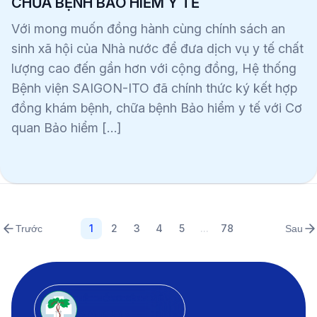
CHỮA BỆNH BẢO HIỂM Y TẾ
Với mong muốn đồng hành cùng chính sách an
sinh xã hội của Nhà nước để đưa dịch vụ y tế chất
lượng cao đến gần hơn với cộng đồng, Hệ thống
Bệnh viện SAIGON-ITO đã chính thức ký kết hợp
đồng khám bệnh, chữa bệnh Bảo hiểm y tế với Cơ
quan Bảo hiểm […]
1
2
3
4
5
...
78
Trước
Sau
HỆ THỐNG BỆNH VIỆN
SAIGON - ITO