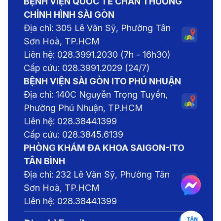
BỆNH VIỆN QUỐC TẾ CHẤN THƯƠNG
CHỈNH HÌNH SÀI GÒN
Địa chỉ: 305 Lê Văn Sỹ, Phường Tân
Sơn Hoà, TP.HCM
Liên hệ: 028.3991.2030 (7h - 16h30)
Cấp cứu: 028.3991.2029 (24/7)
BỆNH VIỆN SÀI GÒN ITO PHÚ NHUẬN
Địa chỉ: 140C Nguyễn Trọng Tuyển,
Phường Phú Nhuận, TP.HCM
Liên hệ: 028.3844.1399
Cấp cứu: 028.3845.6139
PHÒNG KHÁM ĐA KHOA SAIGON-ITO
TÂN BÌNH
Địa chỉ: 232 Lê Văn Sỹ, Phường Tân
Sơn Hoà, TP.HCM
Liên hệ: 028.3844.1399