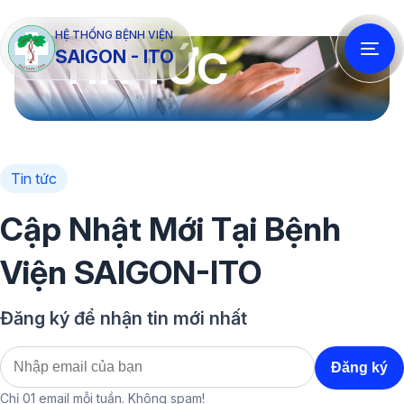
HỆ THỐNG BỆNH VIỆN
TIN TỨC
SAIGON - ITO
Tin tức
Cập Nhật Mới Tại Bệnh
Viện SAIGON-ITO
Đăng ký để nhận tin mới nhất
Chỉ 01 email mỗi tuần. Không spam!